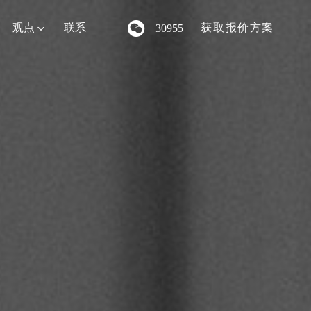
观点
联系
获
取
报
价
方
案
30955